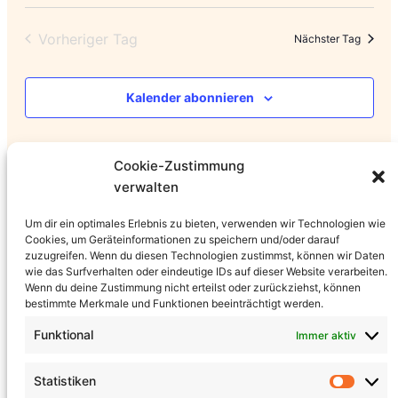
Datum
Suc
An
wählen.
Vorheriger Tag
Nächster Tag
und
Na
Kalender abonnieren
Ansi
Navi
Cookie-Zustimmung
verwalten
Um dir ein optimales Erlebnis zu bieten, verwenden wir Technologien wie
Cookies, um Geräteinformationen zu speichern und/oder darauf
zuzugreifen. Wenn du diesen Technologien zustimmst, können wir Daten
wie das Surfverhalten oder eindeutige IDs auf dieser Website verarbeiten.
Wenn du deine Zustimmung nicht erteilst oder zurückziehst, können
bestimmte Merkmale und Funktionen beeinträchtigt werden.
Erzgebirgsstüb‘l Dorfchemnitz
Funktional
Immer aktiv
Eisenbahn Erlebnistouren
Statistiken