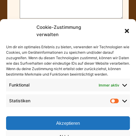
Ich habe die
Datenschutzbestimmungen
Cookie-Zustimmung
und
Stornierungsbedingungen
gelesen und
verwalten
akzeptiere sie.
Um dir ein optimales Erlebnis zu bieten, verwenden wir Technologien wie
Cookies, um Geräteinformationen zu speichern und/oder darauf
zuzugreifen. Wenn du diesen Technologien zustimmst, können wir Daten
wie das Surfverhalten oder eindeutige IDs auf dieser Website verarbeiten.
Wenn du deine Zustimmung nicht erteilst oder zurückziehst, können
bestimmte Merkmale und Funktionen beeinträchtigt werden.
Erzgebirgsstüb‘l Dorfchemnitz
Funktional
Immer aktiv
Eisenbahn Erlebnistouren
Statistiken
„Genießen in vollen Zügen“
Akzeptieren
MEFRA UG. Rosentor 33 • 09126 Chemnitz
Telefon: 037754 337880 • Mobil: 0170 2119908 • E-