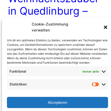
in Quedlinburg –
„Advent in den
Cookie-Zustimmung
verwalten
Höfen“
Um dir ein optimales Erlebnis zu bieten, verwenden wir Technologien wie
Cookies, um Geräteinformationen zu speichern und/oder darauf
zuzugreifen. Wenn du diesen Technologien zustimmst, können wir Daten
Fahren Sie mit uns zum „Advent in den Höfen “
wie das Surfverhalten oder eindeutige IDs auf dieser Website verarbeiten.
Wenn du deine Zustimmung nicht erteilst oder zurückziehst, können
nach Quedlinburg und…
bestimmte Merkmale und Funktionen beeinträchtigt werden.
Sonntag 12. Oktober 2025
Funktional
Immer aktiv
Statistiken
Akzeptieren